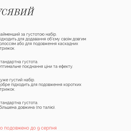
УСЯВИЙ
айменший за густотою набір.
ідходить для додавання об'єму своїм довгим
олоссям або для подовження каскадних
трижок.
тандартна густота.
птимальне поєднання ціни та ефекту.
уже густий набір.
обре підходить для подовження коротких
трижок.
тандартна густота.
більшена довжина (по талію).
о подовжено до 9 серпня