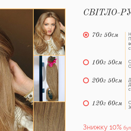
СВІТЛО-Р
70г 50см
Н
П
в
с
100г 50см
С
О
200г 50см
Д
Д
с
120г 60см
С
З
Знижку 10%
бул