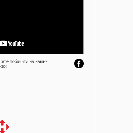
ожете побачити на наших
жах: