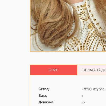
ОПИС
ОПЛАТА ТА Д
Склад:
натураль
100%
Вага:
г
Довжина:
см