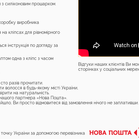
и з силіконовим прошарком.
 коробку виробника
 на кліпсах для рівномірного
ься інструкція по догляду за
птом одна з кліпс з часом
Відгуки наших клієнтів Ви м
сторінках у соціальних мере
Ю
сто разів прочитати.
 волосся в будь-якому місті України,
евірити на натуральність.
і нашого партнера «Нова Пошта».
ійшло, Ви просто відмовитеся від замовлення нічого не заплативши.
 точку України за допомогою перевізника