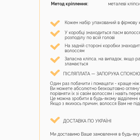
Метод кріплення:
металеві кліпс
Кожен набір упакований в фірмову
У коробці знаходиться
пасм волосся
розподілу по всій голові
На задній стороні коробки знаходит
волоссям
Запасна кліпса, на випадок, якщо ра
зламається
ПІСЛЯПЛАТА — ЗАПОРУКА СПОКО
Один раз побачити і помацати - краще ніж 
Ви можете абсолютно безкоштовно оглянути
порівняти їх зі своїм волоссям і навіть пер
Це можна зробити в будь-якому відділенн
Якщо з якихось причин, волосся Вам не під
ДОСТАВКА ПО УКРАЇНІ
Ми доставимо Ваше замовлення в будь-яку