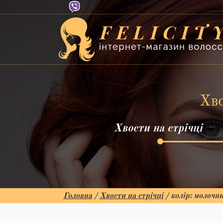
Хво
Хвости на стрічці
Головна
/
Хвости на стрічці
/ колір: молочн