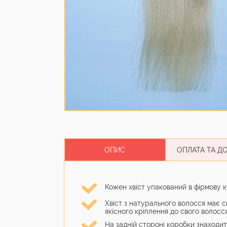
ОПИС
ОПЛАТА ТА Д
Кожен хвіст упакований в фірмову 
Хвіст з натурального волосся має сп
якісного кріплення до свого волосс
На задній стороні коробки знаходит