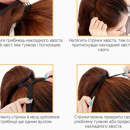
ьте гребінець накладного хвоста
Натягніть стрічки хвоста, тим 
ій хвіст, між гумкою і потилицею.
притиснувши накладний хвіст
свого.
'яжіть стрічки в місці кріплення
Стрічки можна прикрити св
гребінця ще одним вузлом.
улюблену гумкою або прядк
накладного хвоста.