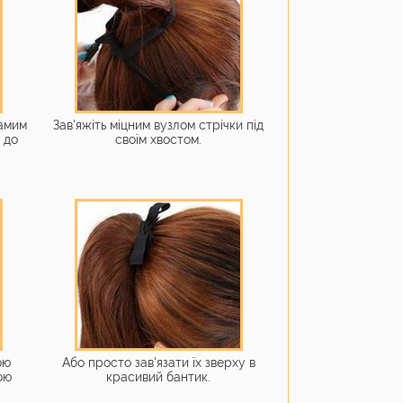
самим
Зав'яжіть міцним вузлом стрічки під
 до
своїм хвостом.
ою
Або просто зав'язати їх зверху в
ою
красивий бантик.