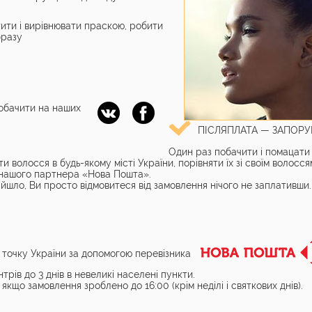
ити і вирівнювати праскою, робити
бразу
побачити на наших
ПІСЛЯПЛАТА — ЗАПОР
Один раз побачити і помацати 
олосся в будь-якому місті України, порівняти їх зі своїм волоссям
і нашого партнера «Нова Пошта».
ійшло, Ви просто відмовитеся від замовлення нічого не заплативши.
 точку України за допомогою перевізника
трів до 3 днів в невеликі населені пункти.
якщо замовлення зроблено до 16:00 (крім неділі і святкових днів).