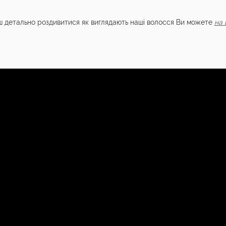
ш детально роздивитися як виглядають наші волосся Ви можете
на 