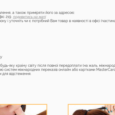
лення, а також приміряти його за адресою:
фіс 219.
подивитись на мапі
ону і уточніть чи є потрібний Вам товар в наявності в офісі (частин
ТУ
удь-яку країну світу після повної передоплати (на жаль, міжнаро
ою систем міжнародних переказів онлайн або картками MasterCard
 для відстеження.