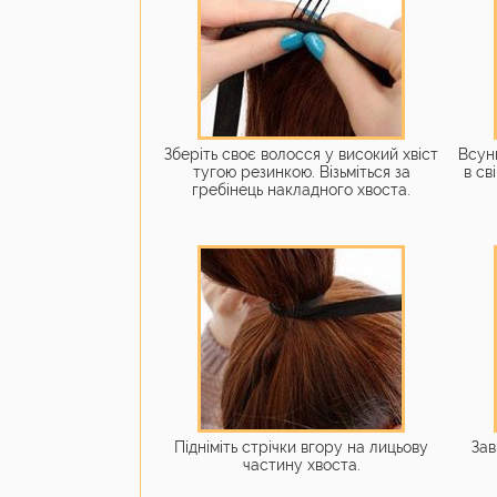
Зберіть своє волосся у високий хвіст
Всун
тугою резинкою. Візьміться за
в св
гребінець накладного хвоста.
Підніміть стрічки вгору на лицьову
Зав
частину хвоста.