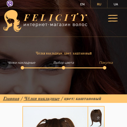
EN
RU
UA
Чёлки накладные, цвет: каштановый
Чёлки накладные
Выбор цвета
Покупка
Главная
/
Чёлки накладные
/ цвет: каштановый