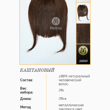
ГАЛЕРЕЯ
КАШТАНОВЫЙ
натуральный
100%
Состав:
человеческий
волос.
Вес
20г
набора:
Длина:
20см
металлические
Метод
заколки в цвет